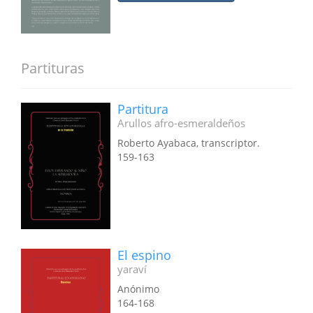
Partituras
Partitura
Arullos afro-esmeraldeños
Roberto Ayabaca, transcriptor.
159-163
El espino
yaraví
Anónimo
164-168