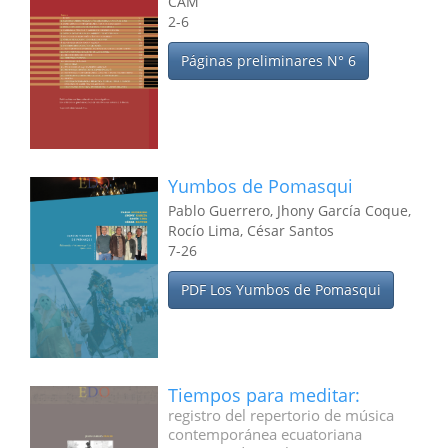
CAM
2-6
Páginas preliminares N° 6
Yumbos de Pomasqui
Pablo Guerrero, Jhony García Coque,
Rocío Lima, César Santos
7-26
PDF Los Yumbos de Pomasqui
Tiempos para meditar:
registro del repertorio de música
contemporánea ecuatoriana