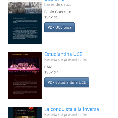
bases de datos
Pablo Guerrero
194-195
PDF UCEfonía
Estudiantina UCE
Reseña de presentación
CAM
196-197
PDF Estudiantina UCE
La conquista a la inversa
Reseña de presentación