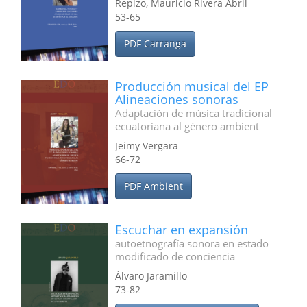
Repizo, Mauricio Rivera Abril
53-65
PDF Carranga
Producción musical del EP
Alineaciones sonoras
Adaptación de música tradicional
ecuatoriana al género ambient
Jeimy Vergara
66-72
PDF Ambient
Escuchar en expansión
autoetnografía sonora en estado
modificado de conciencia
Álvaro Jaramillo
73-82