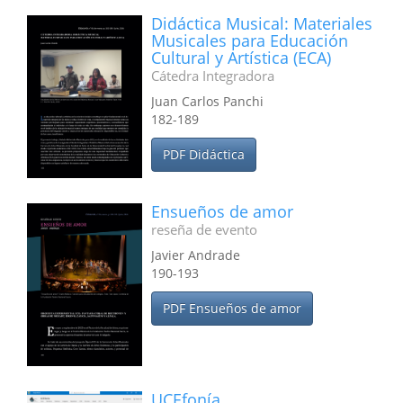
Didáctica Musical: Materiales
Musicales para Educación
Cultural y Artística (ECA)
Cátedra Integradora
Juan Carlos Panchi
182-189
PDF Didáctica
Ensueños de amor
reseña de evento
Javier Andrade
190-193
PDF Ensueños de amor
UCEfonía