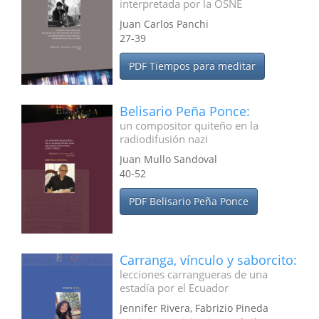
interpretada por la OSNE
Juan Carlos Panchi
27-39
PDF Tiempos para meditar
Belisario Peña Ponce:
un compositor quiteño en la
radiodifusión nazi
Juan Mullo Sandoval
40-52
PDF Belisario Peña Ponce
Carranga, vínculo y saborcito:
lecciones carrangueras de una
estadía por el Ecuador
Jennifer Rivera, Fabrizio Pineda