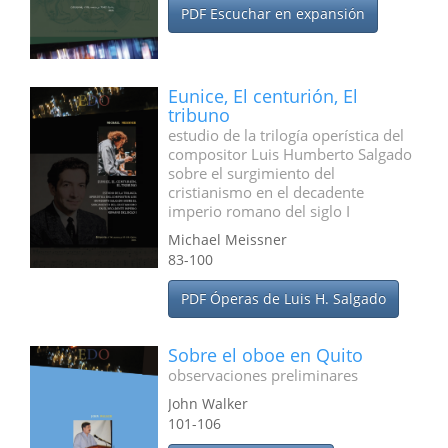
PDF Escuchar en expansión
Eunice, El centurión, El
tribuno
estudio de la trilogía operística del
compositor Luis Humberto Salgado
sobre el surgimiento del
cristianismo en el decadente
imperio romano del siglo I
Michael Meissner
83-100
PDF Óperas de Luis H. Salgado
Sobre el oboe en Quito
observaciones preliminares
John Walker
101-106