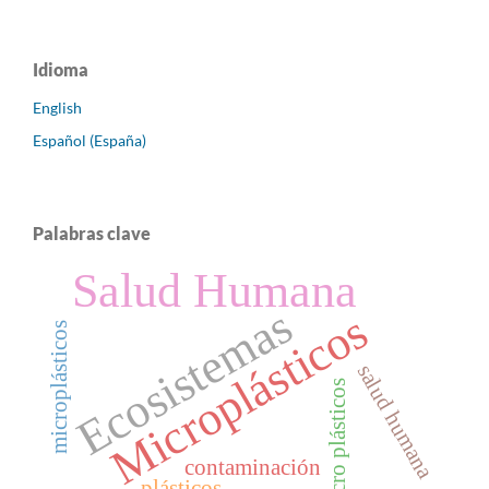
Idioma
English
Español (España)
Palabras clave
Salud Humana
Ecosistemas
Microplásticos
microplásticos
salud humana
micro plásticos
contaminación
plásticos