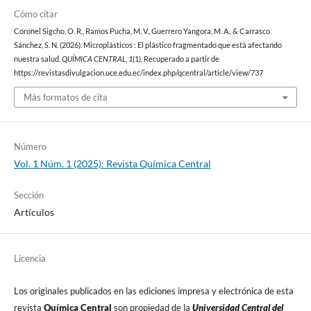
Cómo citar
Coronel Sigcho, O. R., Ramos Pucha, M. V., Guerrero Yangora, M. A., & Carrasco
Sánchez, S. N. (2026). Microplásticos : El plástico fragmentado que está afectando
nuestra salud.
QUÍMICA CENTRAL
,
1
(1). Recuperado a partir de
https://revistasdivulgacion.uce.edu.ec/index.php/qcentral/article/view/737
Más formatos de cita
Número
Vol. 1 Núm. 1 (2025): Revista Química Central
Sección
Artículos
Licencia
Los originales publicados en las ediciones impresa y electrónica de esta
revista
Química Central
son propiedad de la
Universidad Central del