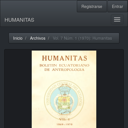
Navegación
Registrarse
Entrar
principal
Contenido
HUMANITAS
principal
Toggl
Barra
naviga
lateral
Inicio
Archivos
Vol. 7 Núm. 1 (1970): Humanitas