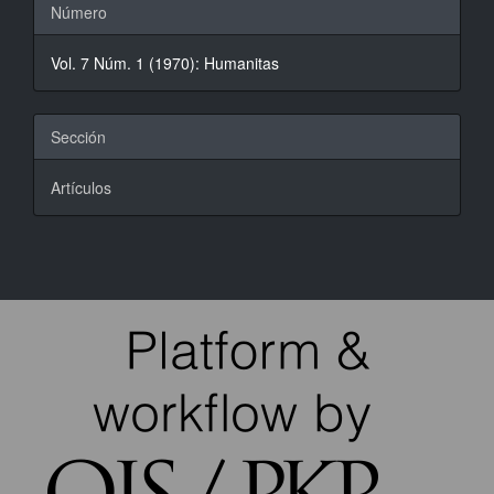
Detalles
Número
del
Vol. 7 Núm. 1 (1970): Humanitas
artículo
Sección
Artículos