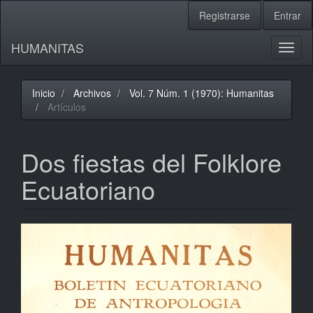
Navegación
Registrarse
Entrar
principal
Contenido
HUMANITAS
principal
Toggl
Barra
naviga
lateral
Inicio
Archivos
Vol. 7 Núm. 1 (1970): Humanitas
Artículos
Dos fiestas del Folklore
Ecuatoriano
Barra
lateral
del
artículo