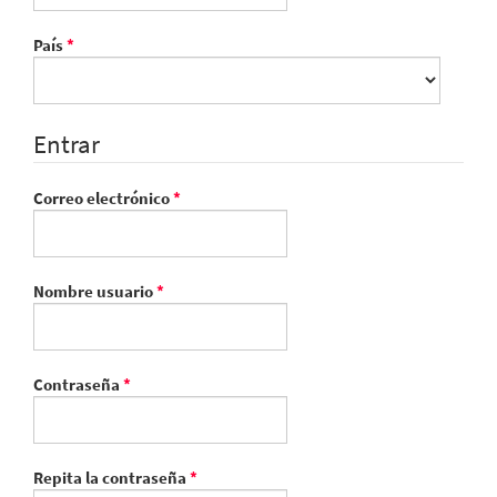
Obligatorio
País
*
Entrar
Obligatorio
Correo electrónico
*
Obligatorio
Nombre usuario
*
Obligatorio
Contraseña
*
Obligatorio
Repita la contraseña
*