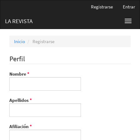
Navegación
Registrarse
Entrar
principal
Contenido
LA REVISTA
Toggl
principal
navig
Barra
lateral
Inicio
Registrarse
Perfil
Obligatorio
Nombre
*
Obligatorio
Apellidos
*
Obligatorio
Afiliación
*