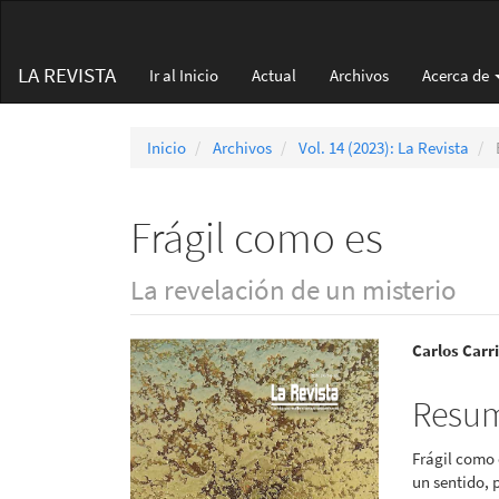
Navegación
principal
Contenido
LA REVISTA
Ir al Inicio
Actual
Archivos
Acerca de
principal
Barra
lateral
Inicio
Archivos
Vol. 14 (2023): La Revista
Frágil como es
La revelación de un misterio
Barra
Conte
Carlos Carr
lateral
princi
Resu
del
del
Frágil como 
artículo
artícu
un sentido, 