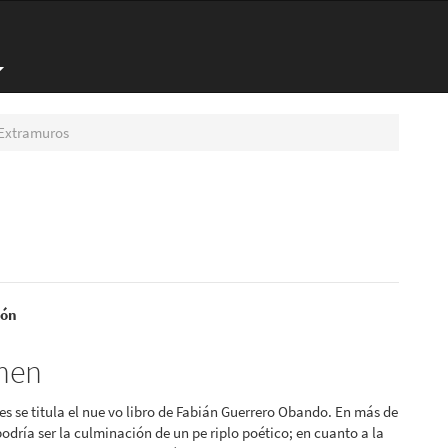
Extramuros
nido
ión
pal
men
es se titula el nue vo libro de Fabián Guerrero Obando. En más de
lo
podría ser la culminación de un pe riplo poético; en cuanto a la