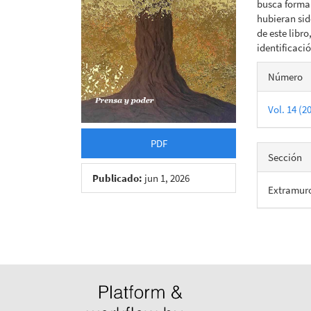
busca formal
hubieran sid
de este libro
identificació
Detall
Número
del
Vol. 14 (2
artícu
PDF
Sección
Publicado:
jun 1, 2026
Extramur