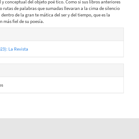
 y conceptual del objeto poé tico. Como si sus libros anteriores
o rutas de palabras que sumadas llevaran a la cima de silencio
, dentro de la gran te mática del ser y del tiempo, que es la
n más fiel de su poesía.
es
023): La Revista
lo
os