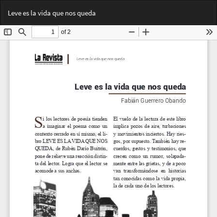
Volver
Des
De
Leve es la vida que nos queda
a
PD
los
detalles
del
artículo