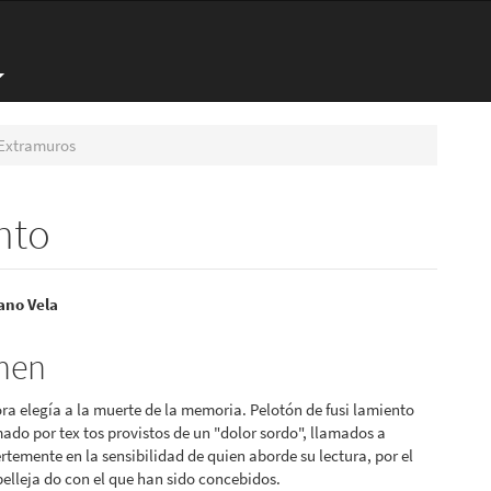
Extramuros
nto
nido
ano Vela
pal
men
a elegía a la muerte de la memoria. Pelotón de fusi lamiento
lo
ado por tex tos provistos de un "dolor sordo", llamados a
rtemente en la sensibilidad de quien aborde su lectura, por el
elleja do con el que han sido concebidos.