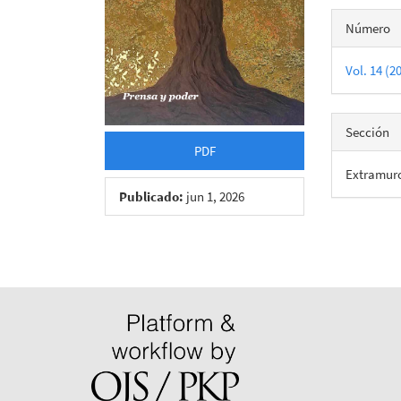
Detall
Número
del
Vol. 14 (2
artícu
Sección
PDF
Extramur
Publicado:
jun 1, 2026