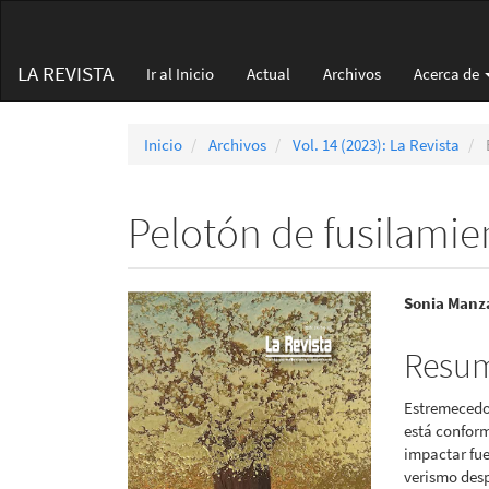
Navegación
principal
Contenido
LA REVISTA
Ir al Inicio
Actual
Archivos
Acerca de
principal
Barra
lateral
Inicio
Archivos
Vol. 14 (2023): La Revista
Pelotón de fusilamie
Barra
Conte
Sonia Manz
lateral
princi
Resu
del
del
Estremecedor
artículo
artícu
está conform
impactar fue
verismo desp