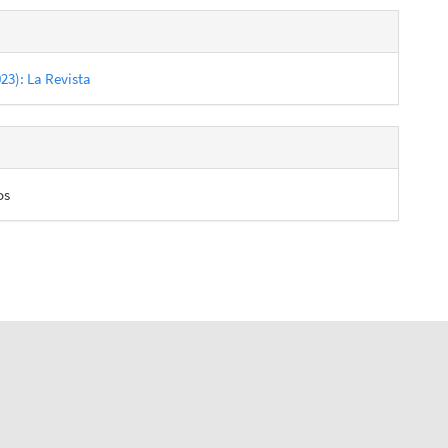
es
023): La Revista
lo
os