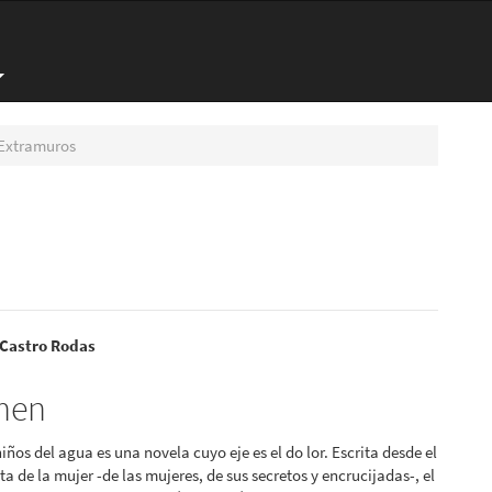
Extramuros
nido
 Castro Rodas
pal
men
iños del agua es una novela cuyo eje es el do lor. Escrita desde el
lo
ta de la mujer -de las mujeres, de sus secretos y encrucijadas-, el