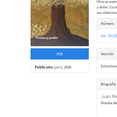
libro se ase
y dolor. Es 
sus silencios
Detall
Número
del
Vol. 14 (2
artícu
Sección
PDF
Extramur
Publicado:
jun 1, 2026
Biografía 
Juan Pa
Novela de