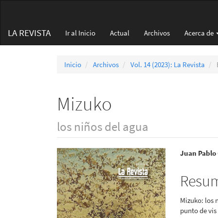
Navegación
principal
Contenido
LA REVISTA
Ir al Inicio
Actual
Archivos
Acerca de
principal
Barra
lateral
Inicio
Archivos
Vol. 14 (2023): La Revista
Mizuko
los niños del agua
Barra
Conte
Juan Pablo
lateral
princi
Resu
del
del
Mizuko: los n
artículo
artícu
punto de vis 