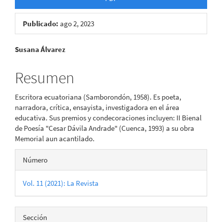
Publicado:
ago 2, 2023
Contenido
Susana Álvarez
principal
Resumen
del
Escritora ecuatoriana (Samborondón, 1958). Es poeta,
artículo
narradora, crítica, ensayista, investigadora en el área
educativa. Sus premios y condecoraciones incluyen: II Bienal
de Poesía "Cesar Dávila Andrade" (Cuenca, 1993) a su obra
Memorial aun acantilado.
Detalles
Número
del
Vol. 11 (2021): La Revista
artículo
Sección