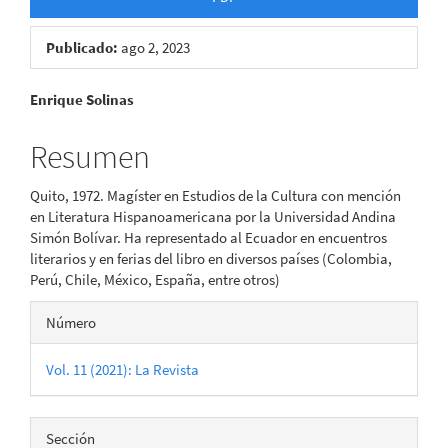
Publicado:
ago 2, 2023
Contenido
Enrique Solinas
principal
Resumen
del
Quito, 1972. Magíster en Estudios de la Cultura con mención
artículo
en Literatura Hispanoamericana por la Universidad Andina
Simón Bolívar. Ha representado al Ecuador en encuentros
literarios y en ferias del libro en diversos países (Colombia,
Perú, Chile, México, España, entre otros)
Detalles
Número
del
Vol. 11 (2021): La Revista
artículo
Sección