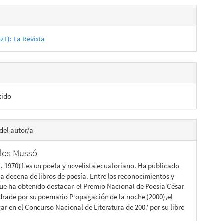
es
021): La Revista
lo
tido
del autor/a
rlos Mussó
, 1970)1 es un poeta y novelista ecuatoriano. Ha publicado
a decena de libros de poesía. Entre los reconocimientos y
ue ha obtenido destacan el Premio Nacional de Poesía César
drade por su poemario Propagación de la noche (2000),el
ar en el Concurso Nacional de Literatura de 2007 por su libro