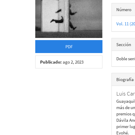
Detall
Número
del
Vol. 11 (2
artícu
Sección
PDF
Doble sen
Publicado:
ago 2, 2023
Biografía 
Luis Ca
Guayaquil
más de un
premios q
Dávila An
primer lug
Evohé.