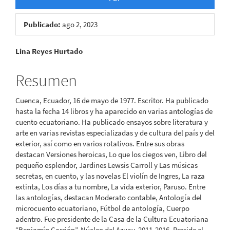
Publicado:
ago 2, 2023
Contenido
Lina Reyes Hurtado
principal
Resumen
del
Cuenca, Ecuador, 16 de mayo de 1977. Escritor. Ha publicado
artículo
hasta la fecha 14 libros y ha aparecido en varias antologías de
cuento ecuatoriano. Ha publicado ensayos sobre literatura y
arte en varias revistas especializadas y de cultura del país y del
exterior, así como en varios rotativos. Entre sus obras
destacan Versiones heroicas, Lo que los ciegos ven, Libro del
pequeño esplendor, Jardines Lewsis Carroll y Las músicas
secretas, en cuento, y las novelas El violín de Ingres, La raza
extinta, Los días a tu nombre, La vida exterior, Paruso. Entre
las antologías, destacan Moderato contable, Antología del
microcuento ecuatoriano, Fútbol de antología, Cuerpo
adentro. Fue presidente de la Casa de la Cultura Ecuatoriana
“Benjamín Carrión”, Núcleo del Azuay, 2011-2016. Preside el