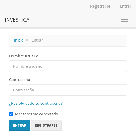
Navegación
Registrarse
Entrar
principal
Contenido
INVESTIGA
Toggl
principal
naviga
Barra
lateral
Inicio
Entrar
Nombre usuario
Contraseña
¿Has olvidado tu contraseña?
Mantenerme conectado
ENTRAR
REGISTRARSE