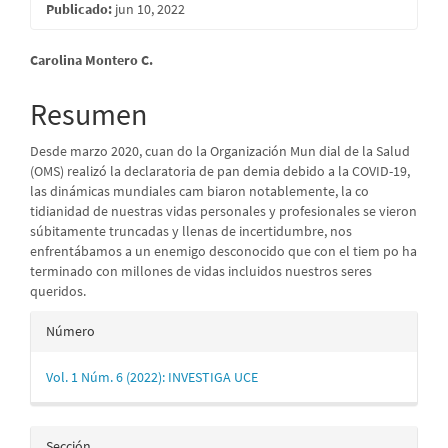
Publicado:
jun 10, 2022
Contenido
Carolina Montero C.
principal
Resumen
del
Desde marzo 2020, cuan do la Organización Mun dial de la Salud
artículo
(OMS) realizó la declaratoria de pan demia debido a la COVID-19,
las dinámicas mundiales cam biaron notablemente, la co
tidianidad de nuestras vidas personales y profesionales se vieron
súbitamente truncadas y llenas de incertidumbre, nos
enfrentábamos a un enemigo desconocido que con el tiem po ha
terminado con millones de vidas incluidos nuestros seres
queridos.
Detalles
Número
del
Vol. 1 Núm. 6 (2022): INVESTIGA UCE
artículo
Sección