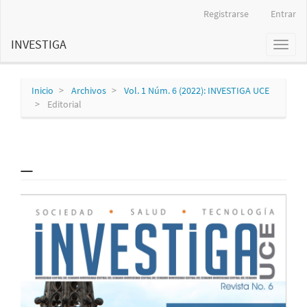
Navegación
Registrarse
Entrar
principal
Contenido
INVESTIGA
Toggl
principal
naviga
Barra
lateral
Inicio
Archivos
Vol. 1 Núm. 6 (2022): INVESTIGA UCE
Editorial
_
Barra
lateral
del
artículo