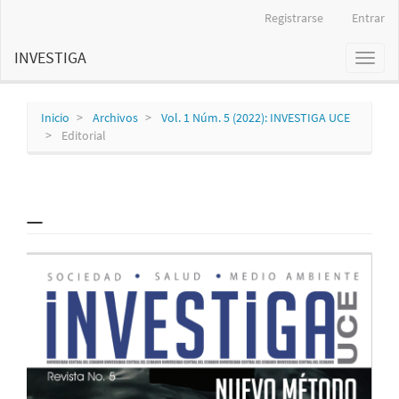
Navegación
Registrarse
Entrar
principal
Contenido
INVESTIGA
Toggl
principal
naviga
Barra
lateral
Inicio
Archivos
Vol. 1 Núm. 5 (2022): INVESTIGA UCE
Editorial
_
Barra
lateral
del
artículo