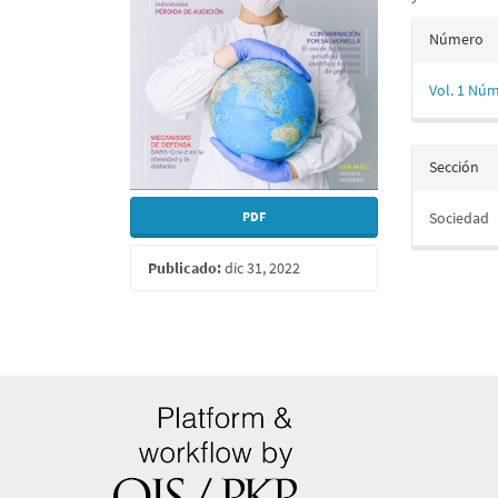
Detall
Número
del
Vol. 1 Núm
artícu
Sección
PDF
Sociedad
Publicado:
dic 31, 2022