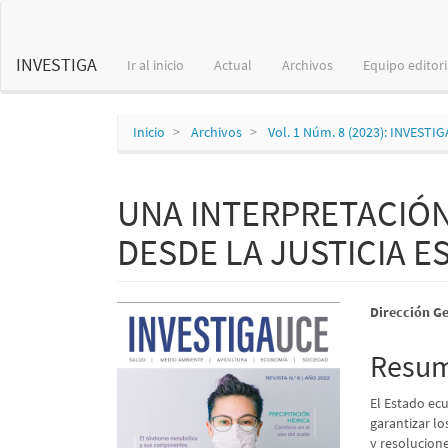
Navegación
principal
Contenido
INVESTIGA
Ir al inicio
Actual
Archivos
Equipo editori
principal
Barra
lateral
Inicio
Archivos
Vol. 1 Núm. 8 (2023): INVESTI
UNA INTERPRETACIÓN 
DESDE LA JUSTICIA E
Barra
Conte
Dirección Ge
lateral
princi
Resu
del
del
El Estado ecu
artículo
artícu
garantizar l
y resolucione