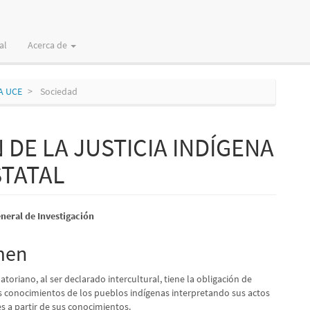
al
Acerca de
GA UCE
Sociedad
DE LA JUSTICIA INDÍGENA
STATAL
nido
neral de Investigación
pal
men
atoriano, al ser declarado intercultural, tiene la obligación de
lo
os conocimientos de los pueblos indígenas interpretando sus actos
s a partir de sus conocimientos.