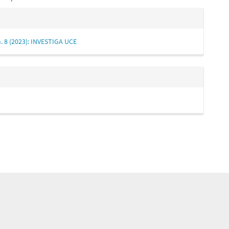
es
. 8 (2023): INVESTIGA UCE
lo