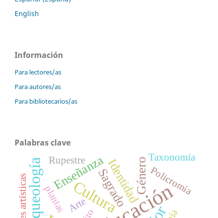
English
Información
Para lectores/as
Para autores/as
Para bibliotecarios/as
Palabras clave
Taxonomía
Enseñanza
Rupestre
Género
Identidad
Arqueología
Policromía
Sagrado
Expresiones artísticas
Cultura
Educación
plantas
Arte