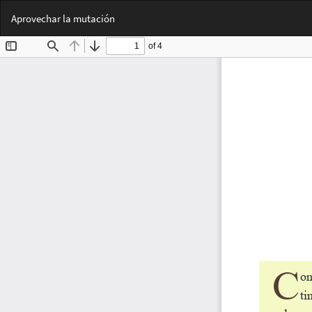
Volver
Aprovechar la mutación
a
los
detalles
del
artículo