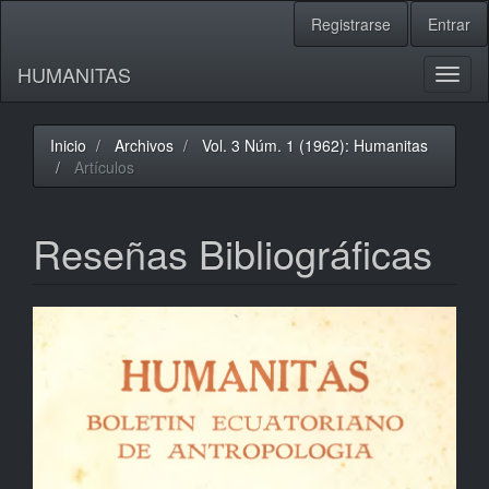
Navegación
Registrarse
Entrar
principal
Contenido
HUMANITAS
principal
Toggl
Barra
naviga
lateral
Inicio
Archivos
Vol. 3 Núm. 1 (1962): Humanitas
Artículos
Reseñas Bibliográficas
Barra
lateral
del
artículo