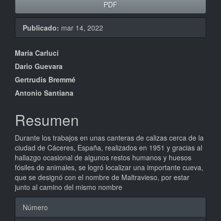
PDF
Publicado:
mar 14, 2022
Contenido
María Carluci
principal
Dario Guevara
Gertrudis Bremmé
del
Antonio Santiana
artículo
Resumen
Durante los trabajos en unas canteras de calizas cerca de la
ciudad de Cáceres, España, realizados en 1951 y gracias al
hallazgo ocasional de algunos restos humanos y huesos
fósiles de animales, se logró localizar una importante cueva,
que se designó con el nombre de Maltravieso, por estar
junto al camino del mismo nombre
Detalles
Número
del